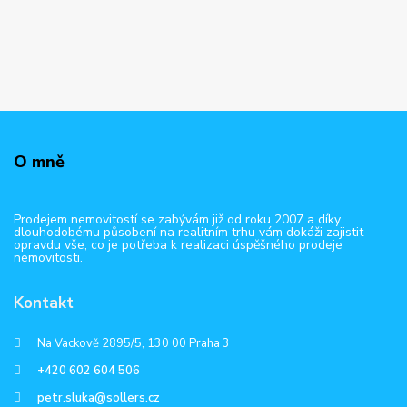
O mně
Prodejem nemovitostí se zabývám již od roku 2007 a díky
dlouhodobému působení na realitním trhu vám dokáži zajistit
opravdu vše, co je potřeba k realizaci úspěšného prodeje
nemovitosti.
Kontakt
Na Vackově 2895/5, 130 00 Praha 3
+420 602 604 506
petr.sluka@sollers.cz