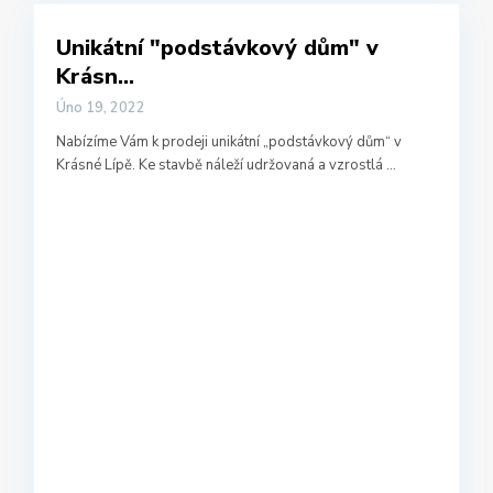
Unikátní "podstávkový dům" v
Krásn...
Úno 19, 2022
Nabízíme Vám k prodeji unikátní „podstávkový dům“ v
Krásné Lípě. Ke stavbě náleží udržovaná a vzrostlá
...