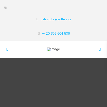
LinkedIn
petr.sluka@sollers.cz
+420 602 604 506