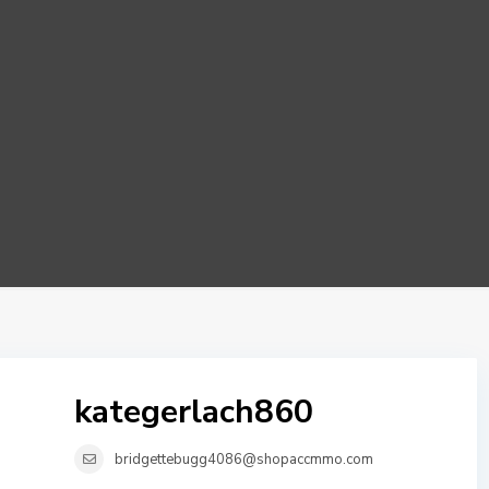
kategerlach860
bridgettebugg4086@shopaccmmo.com