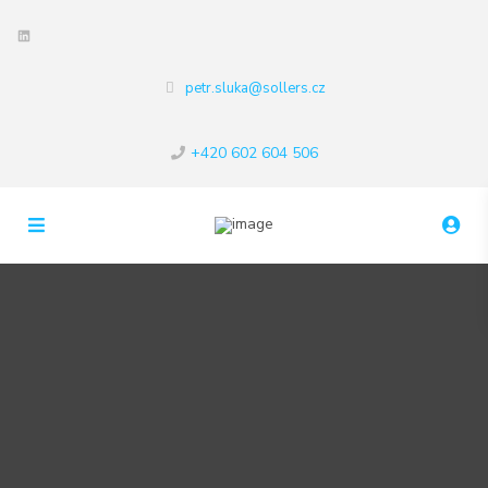
LinkedIn
petr.sluka@sollers.cz
+420 602 604 506