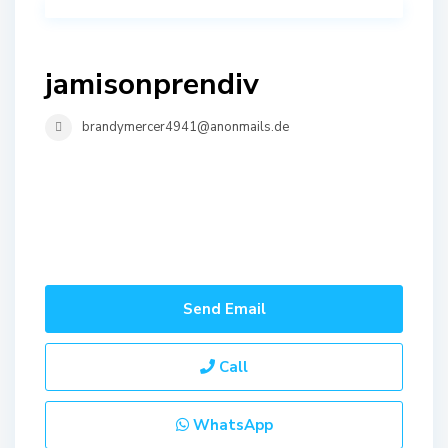
jamisonprendiv
brandymercer4941@anonmails.de
Send Email
Call
WhatsApp