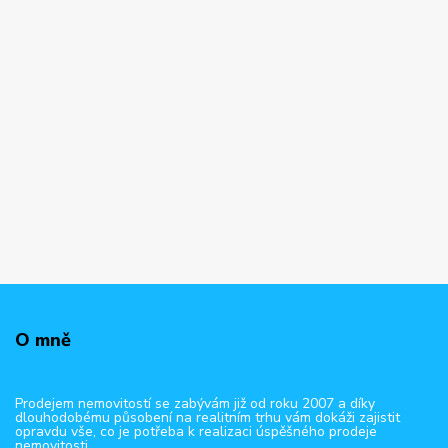
O mně
Prodejem nemovitostí se zabývám již od roku 2007 a díky
dlouhodobému působení na realitním trhu vám dokáži zajistit
opravdu vše, co je potřeba k realizaci úspěšného prodeje
nemovitosti.