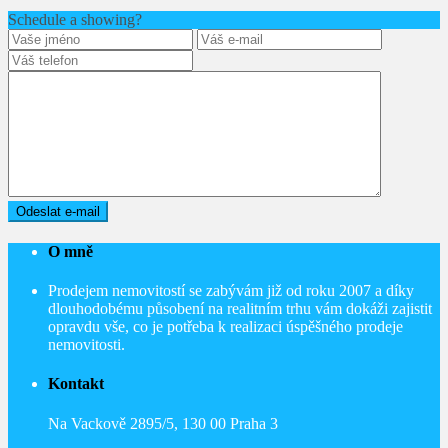
Schedule a showing?
O mně
Prodejem nemovitostí se zabývám již od roku 2007 a díky
dlouhodobému působení na realitním trhu vám dokáži zajistit
opravdu vše, co je potřeba k realizaci úspěšného prodeje
nemovitosti.
Kontakt
Na Vackově 2895/5, 130 00 Praha 3