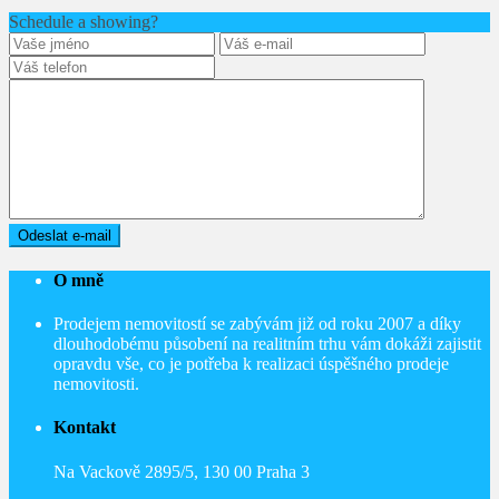
Schedule a showing?
O mně
Prodejem nemovitostí se zabývám již od roku 2007 a díky
dlouhodobému působení na realitním trhu vám dokáži zajistit
opravdu vše, co je potřeba k realizaci úspěšného prodeje
nemovitosti.
Kontakt
Na Vackově 2895/5, 130 00 Praha 3