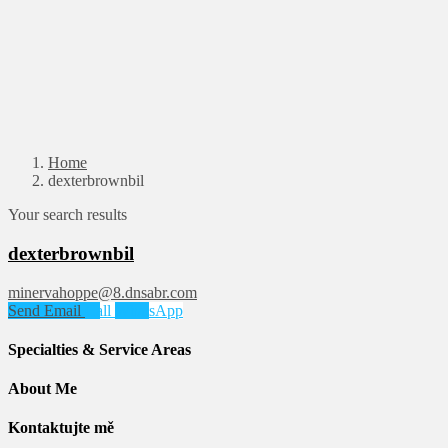
Home
dexterbrownbil
Your search results
dexterbrownbil
minervahoppe@8.dnsabr.com
Send Email
Call
WhatsApp
Specialties & Service Areas
About Me
Kontaktujte mě