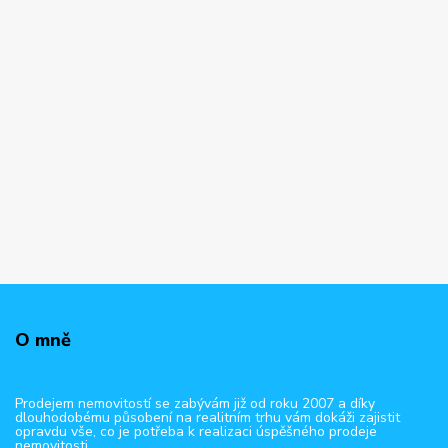
O mně
Prodejem nemovitostí se zabývám již od roku 2007 a díky
dlouhodobému působení na realitním trhu vám dokáži zajistit
opravdu vše, co je potřeba k realizaci úspěšného prodeje
nemovitosti.