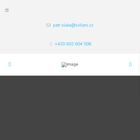
LinkedIn
petr.sluka@sollers.cz
+420 602 604 506