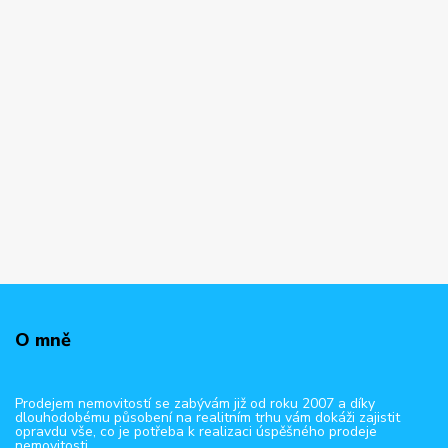
O mně
Prodejem nemovitostí se zabývám již od roku 2007 a díky
dlouhodobému působení na realitním trhu vám dokáži zajistit
opravdu vše, co je potřeba k realizaci úspěšného prodeje
nemovitosti.