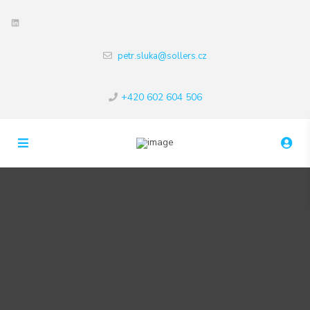
LinkedIn
petr.sluka@sollers.cz
+420 602 604 506